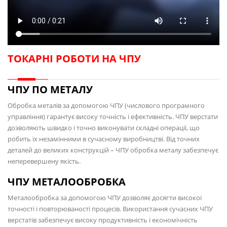
ТОКАРНІ РОБОТИ НА ЧПУ
ЧПУ ПО МЕТАЛУ
Обробка металів за допомогою ЧПУ (числового програмного
управління) гарантує високу точність і ефективність. ЧПУ верстати
дозволяють швидко і точно виконувати складні операції, що
робить їх незамінними в сучасному виробництві. Від точних
деталей до великих конструкцій – ЧПУ обробка металу забезпечує
неперевершену якість.
ЧПУ МЕТАЛООБРОБКА
Металообробка за допомогою ЧПУ дозволяє досягти високої
точності і повторюваності процесів. Використання сучасних ЧПУ
верстатів забезпечує високу продуктивність і економічність