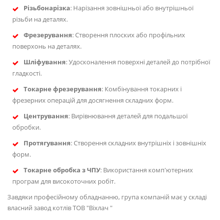
Різьбонарізка
: Нарізання зовнішньої або внутрішньої
різьби на деталях.
Фрезерування
: Створення плоских або профільних
поверхонь на деталях.
Шліфування
: Удосконалення поверхні деталей до потрібної
гладкості.
Токарне фрезерування
: Комбінування токарних і
фрезерних операцій для досягнення складних форм.
Центрування
: Вирівнювання деталей для подальшої
обробки.
Протягування
: Створення складних внутрішніх і зовнішніх
форм.
Токарне обробка з ЧПУ
: Використання комп'ютерних
програм для високоточних робіт.
Завдяки професійному обладнанню, група компаній має у складі
власний завод котлів ТОВ "Віхлач "