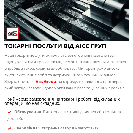
ТОКАРНІ ПОСЛУГИ ВІД АІСС ГРУП
Наші токарні послуги включають виготовлення деталей за
індивідуальними кресленнями, ремонт та відновлення металевих
виробів, а також серійне виробництво. Ми гарантуємо високу
якість виконання робіт та дотримання всіх технічних вимог.
Звертаючись до
Aiss Group
, ви отримуєте надійного партнера,
який завжди готовий допомогти вам у реалізації ваших проектів.
Приймаємо замовлення на токарні роботи від складних
операцій до над складних.
Обточування
: Виготовлення циліндричних або конічних
деталей.
Свердління
: Створення отворів у заготовках.