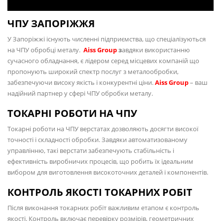
ЧПУ ЗАПОРІЖЖЯ
У Запоріжжі існують численні підприємства, що спеціалізуються
на ЧПУ обробці металу.
Aiss Group
з
авдяки використанню
сучасного обладнання, є лідером серед місцевих компаній що
пропонують широкий спектр послуг з металообробки,
забезпечуючи високу якість і конкурентні ціни.
Aiss Group
– ваш
надійний партнер у сфері ЧПУ обробки металу.
ТОКАРНІ РОБОТИ НА ЧПУ
Токарні роботи на ЧПУ верстатах дозволяють досягти високої
точності і складності обробки. Завдяки автоматизованому
управлінню, такі верстати забезпечують стабільність і
ефективність виробничих процесів, що робить їх ідеальним
вибором для виготовлення високоточних деталей і компонентів.
КОНТРОЛЬ ЯКОСТІ ТОКАРНИХ РОБІТ
Після виконання токарних робіт важливим етапом є контроль
якості. Контроль включає перевірку розмірів, геометричних