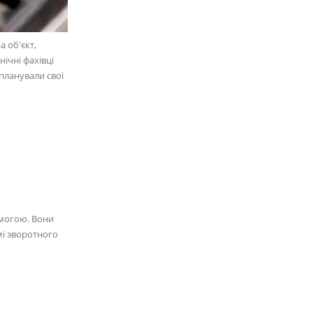
а об'єкт,
ічні фахівці
планували свої
омогою. Вони
мі зворотного