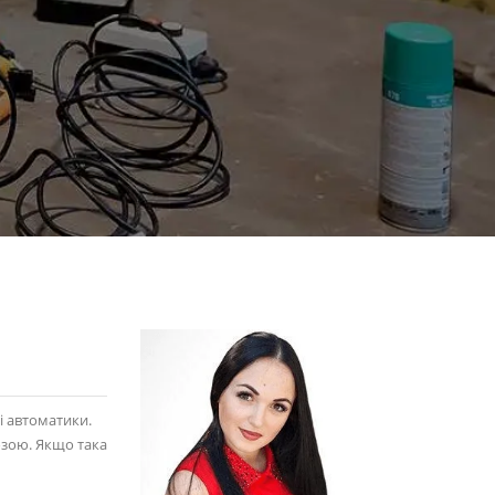
і автоматики.
озою. Якщо така