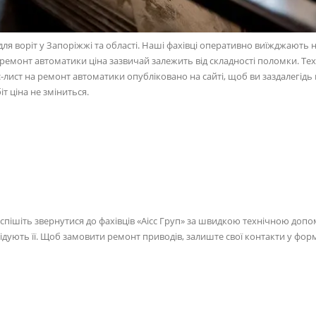
ля воріт у Запоріжжі та області. Наші фахівці оперативно виїжджають н
 ремонт автоматики ціна зазвичай залежить від складності поломки. Техн
-лист на ремонт автоматики опубліковано на сайті, щоб ви заздалегідь 
т ціна не зміниться.
оспішіть звернутися до фахівців «Аісс Груп» за швидкою технічною доп
ідують її. Щоб замовити ремонт приводів, залиште свої контакти у фор