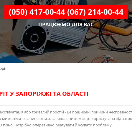
(050) 417-00-44 (067) 214-00-44
ПРАЦЮЄМО ДЛЯ ВАС
оріт
ІТ У ЗАПОРІЖЖІ ТА ОБЛАСТІ
а експлуатація або тривалий простій - це поширені причини несправност
бо мимовільно зачиняються, залишаючи комфорт користувача під загр
О пізно. Потрібно оперативно реагувати й усувати проблему.