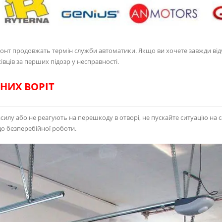
монт продовжать термін служби автоматики. Якщо ви хочете завжди ві
вців за перших підозр у несправності.
НИХ ВОРІТ
илу або не реагують на перешкоду в отворі, не пускайте ситуацію на 
до безперебійної роботи.