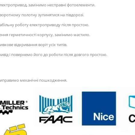
лектропривод, замінимо несправні фотоелементи.
оротному полотну зупинятися на півдорозі.
абільну роботу електроприводу після простою.
ння герметичності корпусу, замінимо мастило.
вкове відкривання воріт усіх типів.
від і повернемо його до роботи після довгого простою.
виправимо механічні пошкодження.