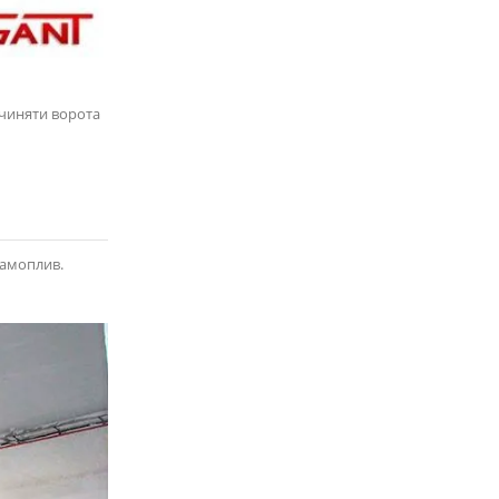
дчиняти ворота
самоплив.