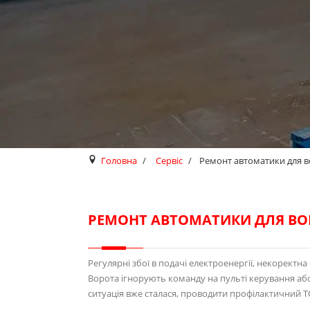
Головна
Сервіс
Ремонт автоматики для в
РЕМОНТ АВТОМАТИКИ ДЛЯ ВОР
Регулярні збої в подачі електроенергії, некоректн
Ворота ігнорують команду на пульті керування а
ситуація вже сталася, проводити профілактичний Т