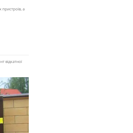
 пристроїв, а
нт відкатної