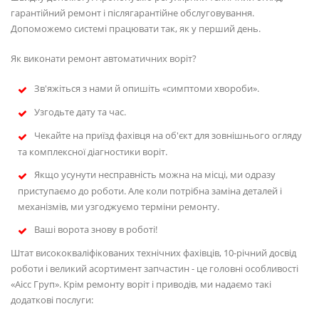
гарантійний ремонт і післягарантійне обслуговування.
Допоможемо системі працювати так, як у перший день.
Як виконати ремонт автоматичних воріт?
Зв'яжіться з нами й опишіть «симптоми хвороби».
Узгодьте дату та час.
Чекайте на приїзд фахівця на об'єкт для зовнішнього огляду
та комплексної діагностики воріт.
Якщо усунути несправність можна на місці, ми одразу
приступаємо до роботи. Але коли потрібна заміна деталей і
механізмів, ми узгоджуємо терміни ремонту.
Ваші ворота знову в роботі!
Штат висококваліфікованих технічних фахівців, 10-річний досвід
роботи і великий асортимент запчастин - це головні особливості
«Аісс Груп». Крім ремонту воріт і приводів, ми надаємо такі
додаткові послуги: