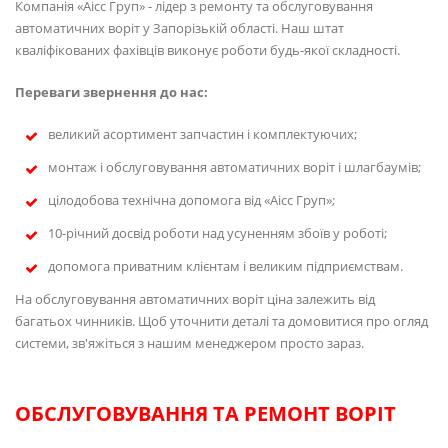
Компанія «Аісс Груп» - лідер з ремонту та обслуговування
автоматичних воріт у Запорізькій області. Наш штат
кваліфікованих фахівців виконує роботи будь-якої складності.
Переваги звернення до нас:
великий асортимент запчастин і комплектуючих;
монтаж і обслуговування автоматичних воріт і шлагбаумів;
цілодобова технічна допомога від «Аісс Груп»;
10-річний досвід роботи над усуненням збоїв у роботі;
допомога приватним клієнтам і великим підприємствам.
На обслуговування автоматичних воріт ціна залежить від
багатьох чинників. Щоб уточнити деталі та домовитися про огляд
системи, зв'яжіться з нашим менеджером просто зараз.
ОБСЛУГОВУВАННЯ ТА РЕМОНТ ВОРІТ