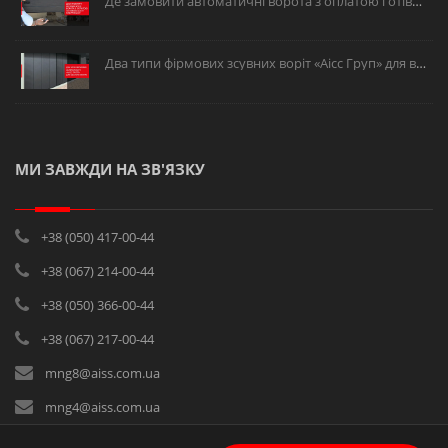
Де замовити автоматичні ворота з оплатою готівкою або в розстрочку?
Два типи фірмових зсувних воріт «Аісс Груп» для вашого об’єкта.
МИ ЗАВЖДИ НА ЗВ'ЯЗКУ
+38 (050) 417-00-44
+38 (067) 214-00-44
+38 (050) 366-00-44
+38 (067) 217-00-44
mng8@aiss.com.ua
mng4@aiss.com.ua