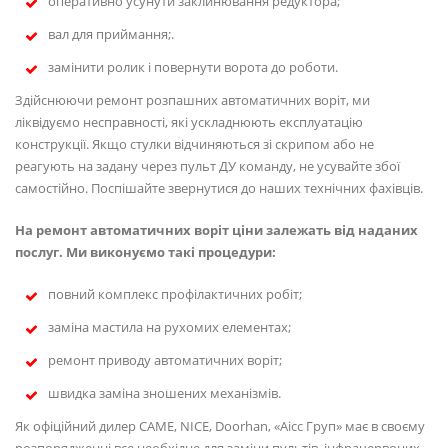
оперативно усунути заклинювання редуктора;
вал для приймання;.
замінити ролик і повернути ворота до роботи.
Здійснюючи ремонт розпашних автоматичних воріт, ми
ліквідуємо несправності, які ускладнюють експлуатацію
конструкції. Якщо стулки відчиняються зі скрипом або не
реагують на задану через пульт ДУ команду, не усувайте збої
самостійно. Поспішайте звернутися до наших технічних фахівців.
На ремонт автоматичних воріт ціни залежать від наданих
послуг. Ми виконуємо такі процедури:
повний комплекс профілактичних робіт;
заміна мастила на рухомих елементах;
ремонт приводу автоматичних воріт;
швидка заміна зношених механізмів.
Як офіційний дилер CAME, NICE, Doorhan, «Аісс Груп» має в своєму
розпорядженні все необхідне для заміни пультів, інфрачервоних