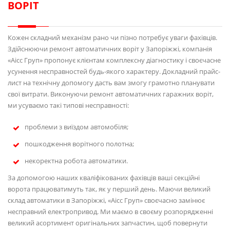
ВОРІТ
Кожен складний механізм рано чи пізно потребує уваги фахівців.
Здійснюючи ремонт автоматичних воріт у Запоріжжі, компанія
«Аісс Груп» пропонує клієнтам комплексну діагностику і своєчасне
усунення несправностей будь-якого характеру. Докладний прайс-
лист на технічну допомогу дасть вам змогу грамотно планувати
свої витрати. Виконуючи ремонт автоматичних гаражних воріт,
ми усуваємо такі типові несправності:
проблеми з виїздом автомобіля;
пошкодження ворітного полотна;
некоректна робота автоматики.
За допомогою наших кваліфікованих фахівців ваші секційні
ворота працюватимуть так, як у перший день. Маючи великий
склад автоматики в Запоріжжі, «Аісс Груп» своєчасно замінює
несправний електропривод. Ми маємо в своєму розпорядженні
великий асортимент оригінальних запчастин, щоб повернути