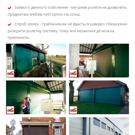
Зайвого денного освітлення - металеві ролети не дозволять
предметам меблів «обгоріти» на сонці.
Спроб злому - грабіжникам не вдасться швидко і безшумно
розкрити ролетну систему, тому їхні незаконні дії можна
припинити.