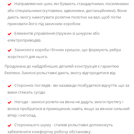
Направляючих шин, які бувають стандартними, посиленими
або спеціальними (кутовими, здвоєними, дистанційними). Вони
дають змогу намотувати ролетне полотно на вал, щоб потім
приховати його під захисним коробом
Елементів управління (пружин зі шнуром або
електроприводів).
Захисного короба і бічних кришок, що формують ребра
жорсткості для нього.
Продумана до найдрібніших деталей конструкція є гарантією
безпеки. Захисні рольставні дають змогу відгородитися від:
Сторонніх поглядів - ви назавжди позбудетеся відчуття, що за
вами стежать сусіди.
Негоди - захисні ролети на вікна не дадуть змоги протягу і
волозі пробратися в приміщення, навіть якщо за вікном сильний
вітер і снігопад.
Стороннього шуму - сталеві рольставні допоможуть
забезпечити комфортну робочу обстановку.