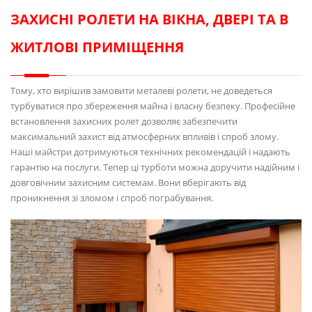
ЗАХИСНІ РОЛЕТИ НА ВІКНА, ДВЕРІ ТА В
ЖИТЛОВІ ПРИМІЩЕННЯ
Тому, хто вирішив замовити металеві ролети, не доведеться
турбуватися про збереження майна і власну безпеку. Професійне
встановлення захисних ролет дозволяє забезпечити
максимальний захист від атмосферних впливів і спроб злому.
Наші майстри дотримуються технічних рекомендацій і надають
гарантію на послуги. Тепер ці турботи можна доручити надійним і
довговічним захисним системам. Вони вберігають від
проникнення зі зломом і спроб пограбування.